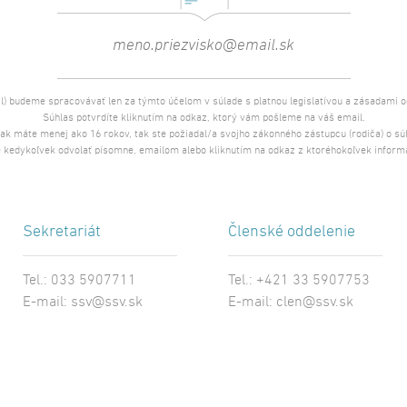
l) budeme spracovávať len za týmto účelom v súlade s platnou legislatívou a zásadami 
Súhlas potvrdíte kliknutím na odkaz, ktorý vám pošleme na váš email.
 ak máte menej ako 16 rokov, tak ste požiadal/a svojho zákonného zástupcu (rodiča) o s
 kedykoľvek odvolať písomne, emailom alebo kliknutím na odkaz z ktoréhokoľvek inform
Sekretariát
Členské oddelenie
Tel.: 033 5907711
Tel.: +421 33 5907753
E-mail:
ssv@ssv.sk
E-mail:
clen@ssv.sk