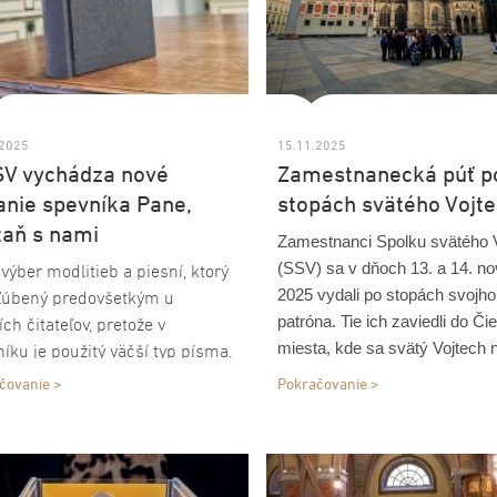
.2025
15.11.2025
SV vychádza nové
Zamestnanecká púť p
anie spevníka Pane,
stopách svätého Vojt
taň s nami
Zamestnanci Spolku svätého 
(SSV) sa v dňoch 13. a 14. n
 výber modlitieb a piesní, ktorý
2025 vydali po stopách svojho
bľúbený predovšetkým u
patróna. Tie ich zaviedli do Či
ích čitateľov, pretože v
miesta, kde sa svätý Vojtech n
íku je použitý väčší typ písma.
a vyrastal, kde založil benedik
čovanie >
Pokračovanie >
kláštor a do katedrály, v ktorej 
pochovaný.