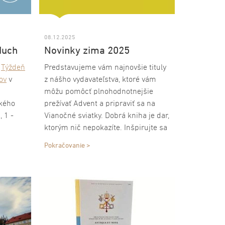
08.12.2025
duch
Novinky zima 2025
a
Týždeň
Predstavujeme vám najnovšie tituly
ov
v
z nášho vydavateľstva, ktoré vám
môžu pomôcť plnohodnotnejšie
kého
prežívať Advent a pripraviť sa na
, 1 -
Vianočné sviatky. Dobrá kniha je dar,
ktorým nič nepokazíte. Inšpirujte sa
podporu
našimi novinkami, v ktorých si každý
Pokračovanie >
 pre
to svoje nájde každý.
 cirkví.
bude
 2026.