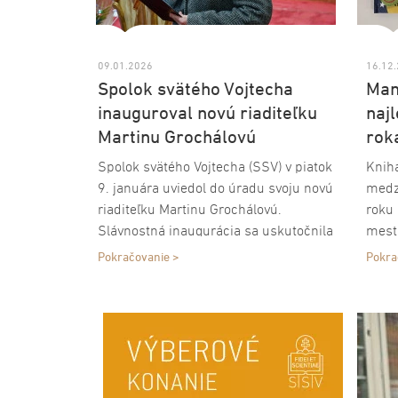
09.01.2026
16.12
Spolok svätého Vojtecha
Mam
inauguroval novú riaditeľku
naj
Martinu Grochálovú
rok
Spolok svätého Vojtecha (SSV) v piatok
Knih
9. januára uviedol do úradu svoju novú
medzi
riaditeľku Martinu Grochálovú.
roku
Slávnostná inaugurácia sa uskutočnila
mest
počas svätej omše v Kostole sv.
Najle
Pokračovanie >
Pokra
Jakuba v Trnave, ktorú v priamom
spome
prenose vysielalo Rádio Lumen.
aj tú