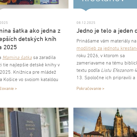
.2025
08.12.2025
ina šatka ako jedna z
Jedno je telo a jeden 
lepších detských kníh
Prinášame vám materiály n
a 2025
modlitieb za jednotu kresťan
roku 2026, v ktorom sa
a
Mamina šatka
sa zaradila
zameriavame na tému biblic
 tie najlepšie detské knihy v
textu podľa
Listu Efezanom
4
 2025. Knižnica pre mládež
13. Spoločne ich pripravili a
a Košice vo svojom katalógu
publikovali Dikastérium na 
pšie detské knihy roka zaradila
čovanie >
Pokračovanie >
jednoty kresťanov a Komisia
dzi ďalších kníh pre tento rok
vieru a poriadok Svetovej rady
to knihu.
Toto tradičné stretnutie sa 
konať od 18. do 25. januára