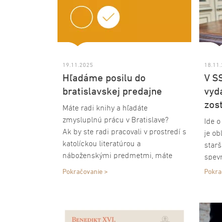
19.11.2025
18.11
Hľadáme posilu do
V S
bratislavskej predajne
vyd
zos
Máte radi knihy a hľadáte
zmysluplnú prácu v Bratislave?
Ide o
Ak by ste radi pracovali v prostredí s
je o
katolíckou literatúrou a
starš
náboženskými predmetmi, máte
spevn
obchodného ducha a skúsenosť s
Pokračovanie >
Pokra
pracovnou náplňou predavačky,
ponúkame vám pracovné miesto v
predajni Spolku svätého Vojtecha v
Bratislave.