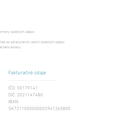
ochrany osobných údajov.
úhlas so spracovaním vašich osobných údajov.
ačného emailu.
Fakturačné údaje
IČO: 00179141
DIČ: 2021147480
IBAN:
SK7211000000002941265800