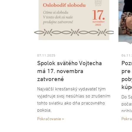
07.11.2025
04.11
Spolok svätého Vojtecha
Poz
má 17. novembra
pre
zatvorené
pob
kúp
Najväčší kresťanský vydavateľ tým
vyjadruje svoj nesúhlas so zrušením
Do Sp
tohto sviatku ako dňa pracovného
poča
pokoja.
prihl
Pokračovanie >
Pokra