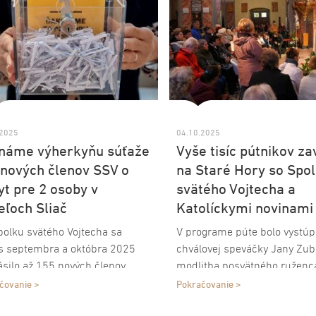
.2025
04.10.2025
náme výherkyňu súťaže
Vyše tisíc pútnikov za
 nových členov SSV o
na Staré Hory so Spo
yt pre 2 osoby v
svätého Vojtecha a
eľoch Sliač
Katolíckymi novinami
olku svätého Vojtecha sa
V programe púte bolo vystúp
s septembra a októbra 2025
chválovej speváčky Jany Zuba
ásilo až 155 nových členov.
modlitba posvätného ruženca
omša, prednáška saleziána 
čovanie >
Pokračovanie >
Jančaříka a program pre deti