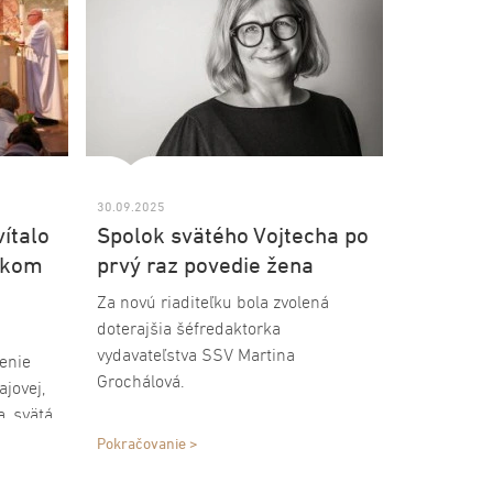
30.09.2025
vítalo
Spolok svätého Vojtecha po
lkom
prvý raz povedie žena
Za novú riaditeľku bola zvolená
doterajšia šéfredaktorka
vydavateľstva SSV Martina
enie
Grochálová.
jovej,
, svätá
Zdeňka
Pokračovanie >
 so