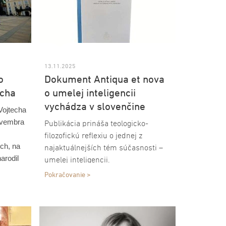
13.11.2025
o
Dokument Antiqua et nova
echa
o umelej inteligencii
vychádza v slovenčine
Vojtecha
ovembra
Publikácia prináša teologicko-
filozofickú reflexiu o jednej z
ech, na
najaktuálnejších tém súčasnosti –
arodil
umelej inteligencii.
tínsky
Pokračovanie >
je