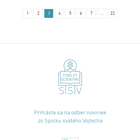
záchranárom Viliamom Dobi
1
2
3
4
5
6
7
…
22
Prihláste sa na odber noviniek
zo Spolku svätého Vojtecha