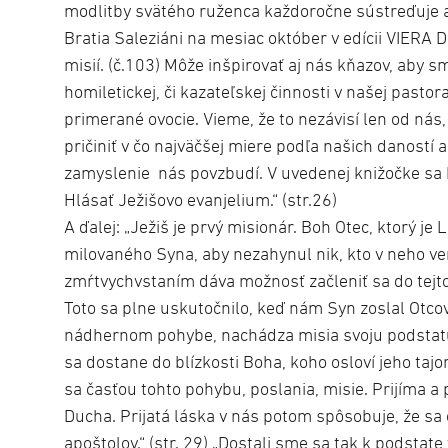
modlitby svätého ruženca každoročne sústreďuje aj
Bratia Saleziáni na mesiac október v edícii VIERA 
misií. (č.103) Môže inšpirovať aj nás kňazov, aby s
homiletickej, či kazateľskej činnosti v našej pastor
primerané ovocie. Vieme, že to nezávisí len od nás,
pričiniť v čo najväčšej miere podľa našich daností a
zamyslenie nás povzbudí. V uvedenej knižočke sa ho
Hlásať Ježišovo evanjelium.“ (str.26)
A ďalej: „Ježiš je prvý misionár. Boh Otec, ktorý je
milovaného Syna, aby nezahynul nik, kto v neho ve
zmŕtvychvstaním dáva možnosť začleniť sa do tejto 
Toto sa plne uskutočnilo, keď nám Syn zoslal Otco
nádhernom pohybe, nachádza misia svoju podstatu,
sa dostane do blízkosti Boha, koho osloví jeho tajom
sa časťou tohto pohybu, poslania, misie. Prijíma a
Ducha. Prijatá láska v nás potom spôsobuje, že sa 
apoštolov.“ (str. 29) „Dostali sme sa tak k podstate