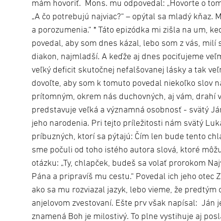
mám hovoriť. Mons. mu odpovedal: „Hovorte o tom, 
„A čo potrebujú najviac?“ – opýtal sa mladý kňaz.
a porozumenia.“ * Táto epizódka mi zišla na um, k
povedal, aby som dnes kázal, lebo som z vás, milí s
diakon, najmladší. A keďže aj dnes pociťujeme veľm
veľký deficit skutočnej nefalšovanej lásky a tak 
dovoľte, aby som k tomuto povedal niekoľko slov
prítomným, okrem nás duchovných, aj vám, drahí ver
predstavuje veľká a významná osobnosť - svätý Ján
jeho narodenia. Pri tejto príležitosti nám svätý Luk
príbuzných, ktorí sa pýtajú: Čím len bude tento ch
sme počuli od toho istého autora slová, ktoré môž
otázku: „Ty, chlapček, budeš sa volať prorokom Na
Pána a pripravíš mu cestu.“ Povedal ich jeho otec 
ako sa mu rozviazal jazyk, lebo vieme, že predtým
anjelovom zvestovaní. Ešte prv však napísal: Ján 
znamená Boh je milostivý. To plne vystihuje aj posl