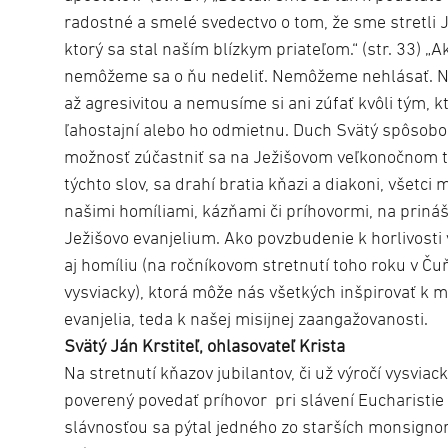
radostné a smelé svedectvo o tom, že sme stretli J
ktorý sa stal naším blízkym priateľom.“ (str. 33) „A
nemôžeme sa o ňu nedeliť. Nemôžeme nehlásať. N
až agresivitou a nemusíme si ani zúfať kvôli tým, 
ľahostajní alebo ho odmietnu. Duch Svätý spôso
možnosť zúčastniť sa na Ježišovom veľkonočnom taj
týchto slov, sa drahí bratia kňazi a diakoni, všetci
našimi homíliami, kázňami či príhovormi, na prináš
Ježišovo evanjelium. Ako povzbudenie k horlivosti 
aj homíliu (na ročníkovom stretnutí toho roku v Čuň
vysviacky), ktorá môže nás všetkých inšpirovať k 
evanjelia, teda k našej misijnej zaangažovanosti.
Svätý Ján Krstiteľ, ohlasovateľ Krista
Na stretnutí kňazov jubilantov, či už výročí vysviack
poverený povedať príhovor pri slávení Eucharistie 
slávnosťou sa pýtal jedného zo starších monsignor