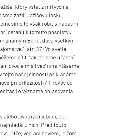
ežiša, ktorý vstal z mŕtvych a
k sme zažili Ježišovu lásku,
emusíme to však robiť s napätím
ktorí ostanú k tomuto posolstvu
bom známym Bohu, dáva všetkým
omstve.“ (str. 37) Vo svetle
 môžeme cítiť tak, že sme účastní
aní ovocia misií veď nimi hlásame
v tejto našej činnosti prikladáme
ove pri príležitosti 41 rokov od
meditácii o význame ohlasovania
y alebo životných jubileí, bol
najmladší z nich. Pred touto
ov: „Otče, veď ani neviem, o čom