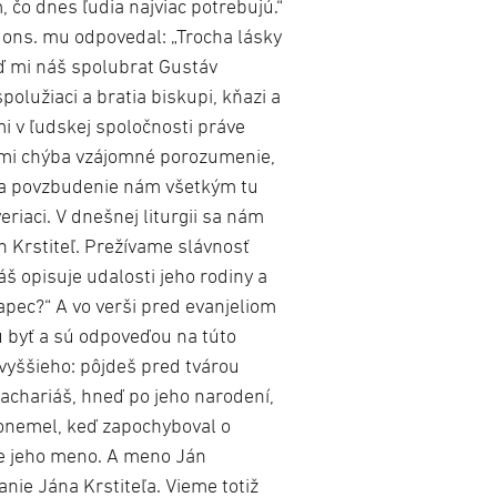
čo dnes ľudia najviac potrebujú.“
 Mons. mu odpovedal: „Trocha lásky
eď mi náš spolubrat Gustáv
polužiaci a bratia biskupi, kňazi a
i v ľudskej spoločnosti práve
veľmi chýba vzájomné porozumenie,
 na povzbudenie nám všetkým tu
iaci. V dnešnej liturgii sa nám
 Krstiteľ. Prežívame slávnosť
áš opisuje udalosti jeho rodiny a
lapec?“ A vo verši pred evanjeliom
u byť a sú odpoveďou na túto
jvyššieho: pôjdeš pred tvárou
Zachariáš, hneď po jeho narodení,
 onemel, keď zapochyboval o
je jeho meno. A meno Ján
anie Jána Krstiteľa. Vieme totiž