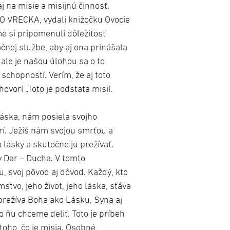
 na misie a misijnú činnosť.
DO VRECKA, vydali knižočku Ovocie
me si pripomenuli dôležitosť
ačnej službe, aby aj ona prinášala
 ale je našou úlohou sa o to
 schopností. Verím, že aj toto
vorí „Toto je podstata misií.
 Láska, nám posiela svojho
rí. Ježiš nám svojou smrťou a
lásky a skutočne ju prežívať.
v Dar – Ducha. V tomto
 svoj pôvod aj dôvod. Každý, kto
stvo, jeho život, jeho láska, stáva
 prežíva Boha ako Lásku, Syna aj
o ňu chceme deliť. Toto je príbeh
 toho, čo je misia. Osobné,