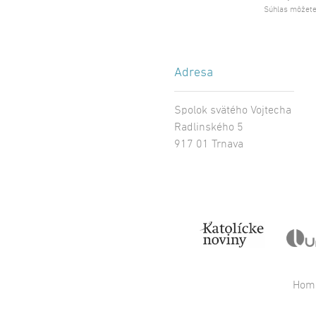
Súhlas môžete
Adresa
Spolok svätého Vojtecha
Radlinského 5
917 01 Trnava
Hom