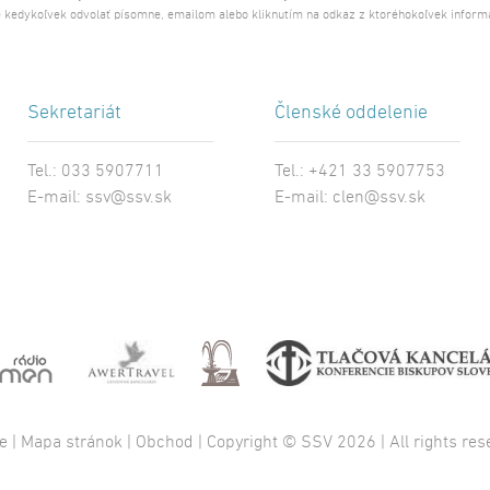
 kedykoľvek odvolať písomne, emailom alebo kliknutím na odkaz z ktoréhokoľvek inform
Sekretariát
Členské oddelenie
Tel.: 033 5907711
Tel.: +421 33 5907753
E-mail:
ssv@ssv.sk
E-mail:
clen@ssv.sk
e
|
Mapa stránok
|
Obchod
| Copyright © SSV 2026 | All rights res