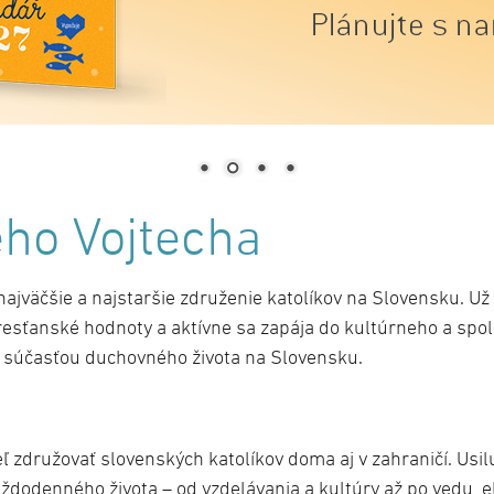
ého Vojtecha
najväčšie a najstaršie združenie katolíkov na Slovensku. U
resťanské hodnoty a aktívne sa zapája do kultúrneho a spol
ou súčasťou duchovného života na Slovensku.
ľ združovať slovenských katolíkov doma aj v zahraničí. Usilu
ždodenného života – od vzdelávania a kultúry až po vedu, e