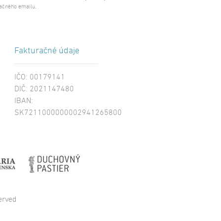
ačného emailu.
Fakturačné údaje
IČO: 00179141
DIČ: 2021147480
IBAN:
SK7211000000002941265800
erved