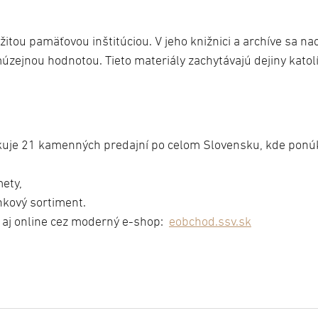
žitou pamäťovou inštitúciou. V jeho knižnici a archíve sa na
úzejnou hodnotou. Tieto materiály zachytávajú dejiny katol
kuje 21 kamenných predajní po celom Slovensku, kde ponú
ety,
nkový sortiment.
 aj online cez moderný e-shop:
eobchod.ssv.sk