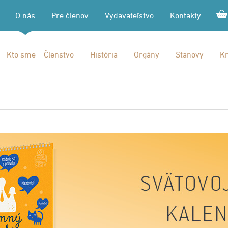
O nás
Pre členov
Vydavateľstvo
Kontakty
Kto sme
Členstvo
História
Orgány
Stanovy
Kn