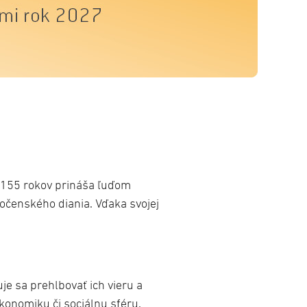
ž 155 rokov prináša ľuďom
očenského diania. Vďaka svojej
je sa prehlbovať ich vieru a
konomiku či sociálnu sféru.