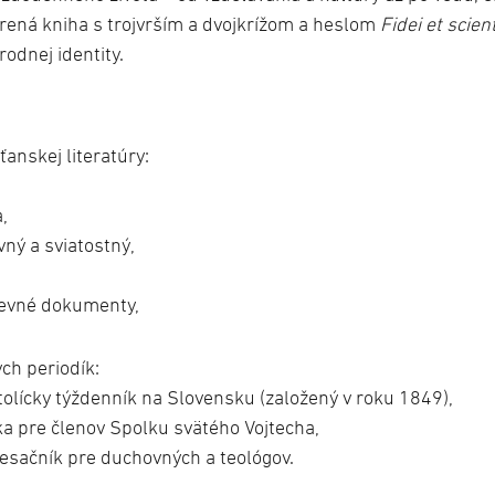
ená kniha s trojvrším a dvojkrížom a heslom
Fidei et scien
odnej identity.
anskej literatúry:
,
ný a sviatostný,
rkevné dokumenty,
ch periodík:
atolícky týždenník na Slovensku (založený v roku 1849),
a pre členov Spolku svätého Vojtecha,
sačník pre duchovných a teológov.