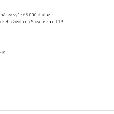
chádza vyše 65 000 titulov,
íckeho života na Slovensku od 19.
ka: