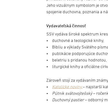
Jeho vizuálnym symbolom je otvor
spojenie duchovna, poznania a nár
Vydavateľská činnosť
SSV vydáva široké spektrum kresť
• duchovné a teologické knihy,
• Bibliu a výklady Svätého písma
• publikácie podporujúce duchov
• beletriu s pridanou hodnotou,
• liturgické knihy a oficiálne ci
Zároveň stojí za vydávaním známy
•
Katolícke noviny
– najstarší k
•
Pútnik svätovojtešský
– ročenk
•
Duchovný pastier
– odborný me