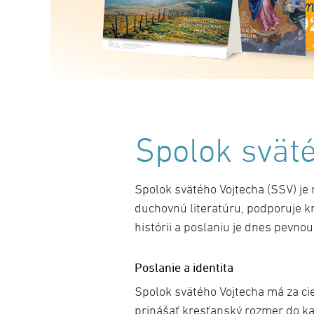
Spolok svät
Spolok svätého Vojtecha (SSV) je 
duchovnú literatúru, podporuje k
histórii a poslaniu je dnes pevn
Poslanie a identita
Spolok svätého Vojtecha má za cie
prinášať kresťanský rozmer do ka