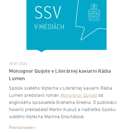
30.07.2026
Monsignor Quijote v Literárnej kaviarni Rádia
Lumen
Spolok svätého Vojtecha v Literárnej kaviarni Rádia
Lumen predstavil román
Monsignor Quijote
od
anglického spisovateľa Grahama Greena. O publikácii
hovorili prekladateľ Martin Kubuš a riaditeľka Spolku
svätého Vojtecha Martina Grochálová.
Pokračovanie >