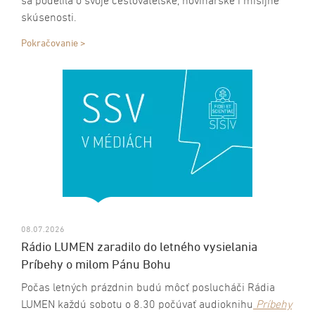
sa podelila o svoje cestovateľské, novinárske i misijné
skúsenosti.
Pokračovanie >
08.07.2026
Rádio LUMEN zaradilo do letného vysielania
Príbehy o milom Pánu Bohu
Počas letných prázdnin budú môcť poslucháči Rádia
LUMEN každú sobotu o 8.30 počúvať audioknihu
Príbehy