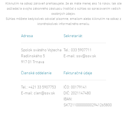
Kliknutím na odkaz zároveň prehlasujete, že ak máte menej ako 16 rokov, tak ste
požiadal/a svojho zákonného zástupcu (rodiča) o súhlas so spracovaním vašich
osobných údajov.
Súhlas môžete kedykoľvek odvolať písomne, emailom alebo kliknutím na odkaz z
ktoréhokoľvek informačného emailu.
Adresa
Sekretariát
Spolok svätého Vojtecha
Tel.: 033 5907711
Radlinského 5
E-mail:
ssv@ssv.sk
917 01 Trnava
Členské oddelenie
Fakturačné údaje
Tel.: +421 33 5907753
IČO: 00179141
E-mail:
clen@ssv.sk
DIČ: 2021147480
IBAN:
SK7211000000002941265800