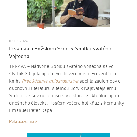
03.08.2026
Diskusia o Božskom Srdci v Spolku svätého
Vojtecha
TRNAVA – Nádvorie Spolku svätého Vojtecha sa vo
štvrtok 30. júla opäť otvorilo verejnosti. Prezentácia
knihy
Prebúdzanie milosrdenstva
spojila záujemcov o
duchovnú literatúru s témou úcty k Najsvätejšiemu
Srdcu Ježišovmu a posolstva, ktoré je aktuálne aj pre
dnešného človeka. Hosťom večera bol kňaz z Komunity
Emanuel Peter Repa.
Pokračovanie >