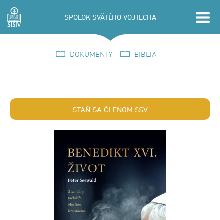
SPOLOK SVÄTÉHO VOJTECHA
DOKUMENTY
BIBLIA
STAŇ SA ČLENOM SSV