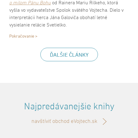
o milom Pánu Bohu
od Rainera Mariu Rilkeho, ktorá
vyšla vo vydavateľstve Spolok svätého Vojtecha. Dielo v
interpretácii herca Jána Galoviča obohatí letné
vysielanie relácie Svetielko.
Pokračovanie >
ĎALŠIE ČLÁNKY
Najpredávanejšie knihy
navštíviť obchod eVojtech.sk