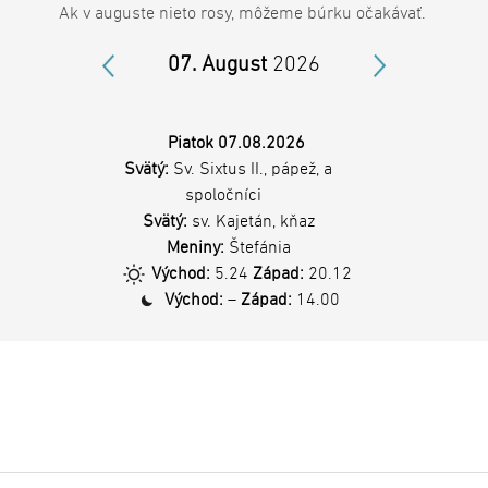
Ak v auguste nieto rosy, môžeme búrku očakávať.
07
. August
2026
26
0
Piatok 07.08.2026
Svätý:
Sv. Sixtus II., pápež, a
spoločníci
Svätý:
sv. Kajetán, kňaz
Meniny:
Štefánia
Východ:
5.24
Západ:
20.12
Východ:
–
Západ:
14.00