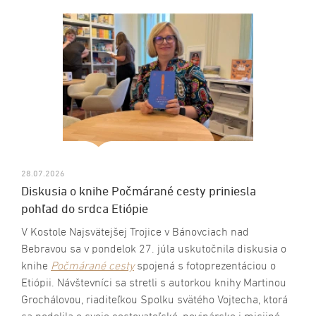
28.07.2026
Diskusia o knihe Počmárané cesty priniesla
pohľad do srdca Etiópie
V Kostole Najsvätejšej Trojice v Bánovciach nad
Bebravou sa v pondelok 27. júla uskutočnila diskusia o
knihe
Počmárané cesty
spojená s fotoprezentáciou o
Etiópii. Návštevníci sa stretli s autorkou knihy Martinou
Grochálovou, riaditeľkou Spolku svätého Vojtecha, ktorá