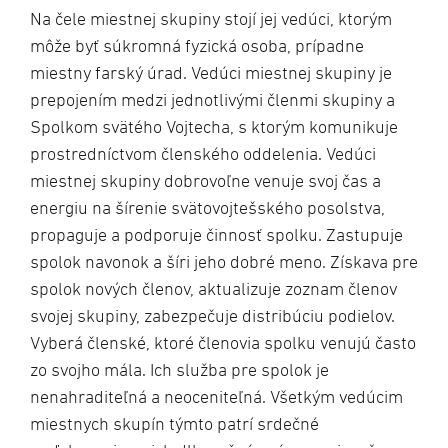
Na čele miestnej skupiny stojí jej vedúci, ktorým
môže byť súkromná fyzická osoba, prípadne
miestny farský úrad. Vedúci miestnej skupiny je
prepojením medzi jednotlivými členmi skupiny a
Spolkom svätého Vojtecha, s ktorým komunikuje
prostredníctvom členského oddelenia. Vedúci
miestnej skupiny dobrovoľne venuje svoj čas a
energiu na šírenie svätovojtešského posolstva,
propaguje a podporuje činnosť spolku. Zastupuje
spolok navonok a šíri jeho dobré meno. Získava pre
spolok nových členov, aktualizuje zoznam členov
svojej skupiny, zabezpečuje distribúciu podielov.
Vyberá členské, ktoré členovia spolku venujú často
zo svojho mála. Ich služba pre spolok je
nenahraditeľná a neoceniteľná. Všetkým vedúcim
miestnych skupín týmto patrí srdečné