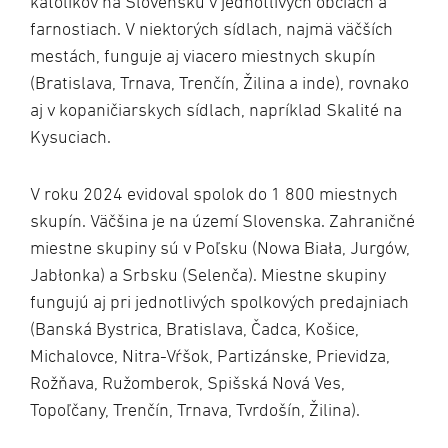
katolíkov na Slovensku v jednotlivých obciach a
farnostiach. V niektorých sídlach, najmä väčších
mestách, funguje aj viacero miestnych skupín
(Bratislava, Trnava, Trenčín, Žilina a inde), rovnako
aj v kopaničiarskych sídlach, napríklad Skalité na
Kysuciach.
V roku 2024 evidoval spolok do 1 800 miestnych
skupín. Väčšina je na území Slovenska. Zahraničné
miestne skupiny sú v Poľsku (Nowa Biała, Jurgów,
Jabłonka) a Srbsku (Selenča). Miestne skupiny
fungujú aj pri jednotlivých spolkových predajniach
(Banská Bystrica, Bratislava, Čadca, Košice,
Michalovce, Nitra-Vŕšok, Partizánske, Prievidza,
Rožňava, Ružomberok, Spišská Nová Ves,
Topoľčany, Trenčín, Trnava, Tvrdošín, Žilina).