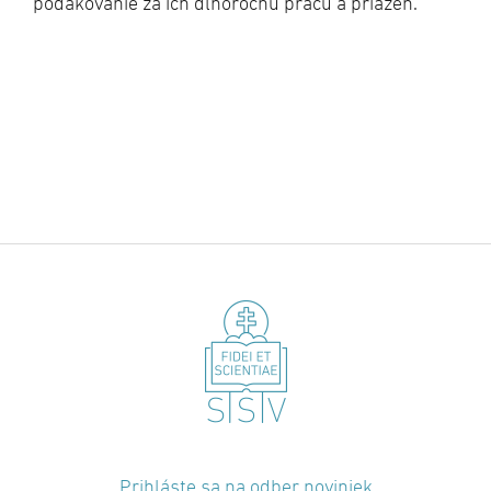
poďakovanie za ich dlhoročnú prácu a priazeň.
Prihláste sa na odber noviniek