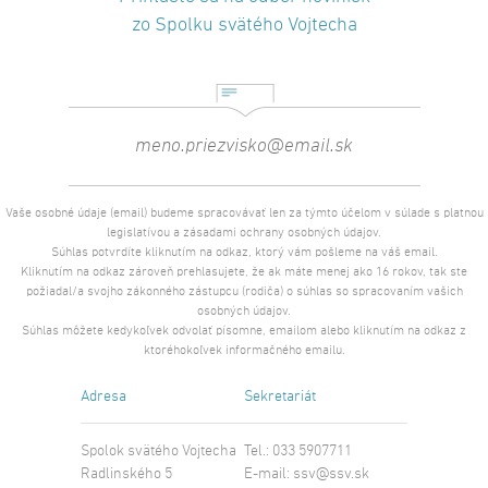
zo Spolku svätého Vojtecha
Vaše osobné údaje (email) budeme spracovávať len za týmto účelom v súlade s platnou
legislatívou a zásadami ochrany osobných údajov.
Súhlas potvrdíte kliknutím na odkaz, ktorý vám pošleme na váš email.
Kliknutím na odkaz zároveň prehlasujete, že ak máte menej ako 16 rokov, tak ste
požiadal/a svojho zákonného zástupcu (rodiča) o súhlas so spracovaním vašich
osobných údajov.
Súhlas môžete kedykoľvek odvolať písomne, emailom alebo kliknutím na odkaz z
ktoréhokoľvek informačného emailu.
Adresa
Sekretariát
Spolok svätého Vojtecha
Tel.: 033 5907711
Radlinského 5
E-mail:
ssv@ssv.sk