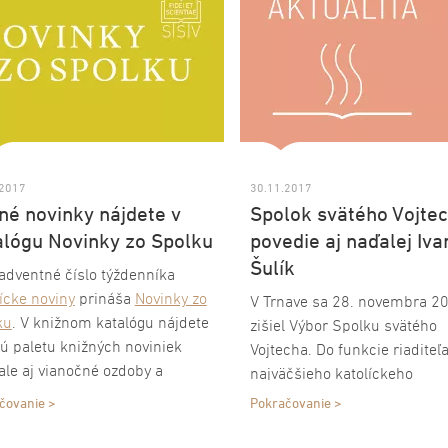
ajňa
Nitra Hrad
bude až do
ania zatvorená.
.2017
30.11.2017
né novinky nájdete v
Spolok svätého Vojte
alógu Novinky zo Spolku
povedie aj naďalej Iva
Šulík
adventné číslo týždenníka
ícke noviny
prináša
Novinky zo
V Trnave sa 28. novembra 2
ku
. V knižnom katalógu nájdete
zišiel Výbor Spolku svätého
ú paletu knižných noviniek
Vojtecha. Do funkcie riaditeľ
ale aj vianočné ozdoby a
najväčšieho katolíckeho
dnice. Zavítať môžete aj do
vydavateľstva zvolil opäť Ivan
čovanie >
Pokračovanie >
netového obchodu eVojtech.sk.