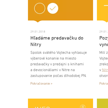
29.01.2018
29.01
Hľadáme predavačku do
Poz
Nitry
vyn
Spolok svätého Vojtecha vyhlasuje
Milí 
výberové konanie na miesto
Vojt
predavačky v predajni s knihami
zrek
a devocionáliami v Nitre na
v
Nit
zastupovanie počas dlhodobej PN.
otvor
Otvo
Pokračovanie >
Pokra
piatk
na v
Zobor
pred