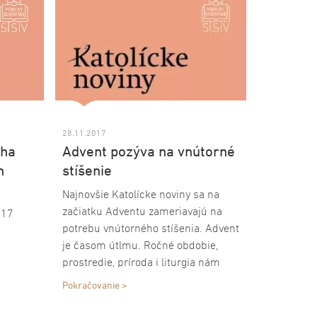
povedal Tesfaselassie Medhin, ktorý
sa zároveň stal členom Spolku
svätého Vojtecha.
28.11.2017
cha
Advent pozýva na vnútorné
n
stíšenie
Najnovšie Katolícke noviny sa na
začiatku Adventu zameriavajú na
017
potrebu vnútorného stíšenia. Advent
je časom útlmu. Ročné obdobie,
a
prostredie, príroda i liturgia nám
pomáhajú, aby sme prešli do
 Šulíka.
Pokračovanie >
pokojnejšieho rytmu. Pritom nás
Boh stále volá na aktivitu; na to, aby