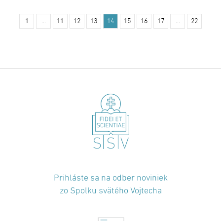
1
…
11
12
13
14
15
16
17
…
22
Prihláste sa na odber noviniek
zo Spolku svätého Vojtecha