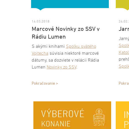
14.03.2018
24.02
Marcové Novinky zo SSV v
Jar
Rádiu Lumen
Jarný
Spol
S akými knihami
Spolku svätého
Katol
Vojtecha
súvisia niektoré marcové
prehľ
dátumy, sa dozviete v relácii Rádia
Spol
Lumen
Novinky zo SSV
.
Pokračovanie >
Pokra