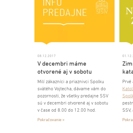
Pred
odvol
08.12.2017
01.12
V decembri máme
Zim
otvorené aj v sobotu
kat
Milí zákazníci a priaznivci Spolku
Prvé 
svätého Vojtecha, dávame vám do
Katol
pozornosti, že všetky predajne SSV
Spol
sú v decembri otvorené aj v sobotu
pestr
v čase od 8.00 do 12.00 hod.
SSV, 
pohľa
Pokračovanie >
Pokra
inter