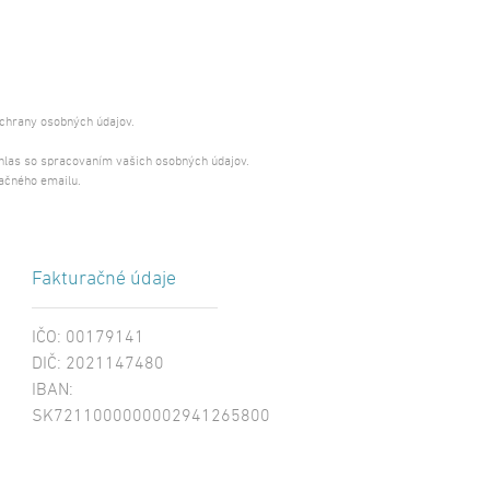
ochrany osobných údajov.
úhlas so spracovaním vašich osobných údajov.
ačného emailu.
Fakturačné údaje
IČO: 00179141
DIČ: 2021147480
IBAN:
SK7211000000002941265800