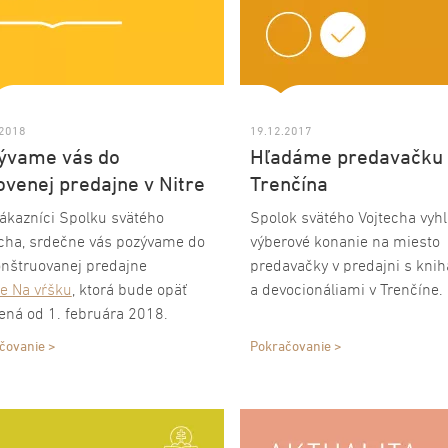
.2018
19.12.2017
ývame vás do
Hľadáme predavačku
ovenej predajne v Nitre
Trenčína
zákazníci Spolku svätého
Spolok svätého Vojtecha vyh
echa, srdečne vás pozývame do
výberové konanie na miesto
onštruovanej predajne
predavačky v predajni s kni
re Na vŕšku
, ktorá bude opäť
a devocionáliami v Trenčíne.
ená od 1. februára 2018.
rená bude od pondelka do
čovanie >
Pokračovanie >
a od 9.00 do 17.00. Tešíme sa
ašu návštevu. V meste pod
om môžete navštíviť aj
ajňu SSV
Nitra Centro
.