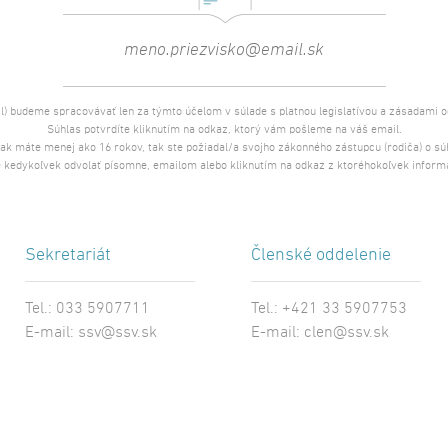
l) budeme spracovávať len za týmto účelom v súlade s platnou legislatívou a zásadami 
Súhlas potvrdíte kliknutím na odkaz, ktorý vám pošleme na váš email.
 ak máte menej ako 16 rokov, tak ste požiadal/a svojho zákonného zástupcu (rodiča) o s
 kedykoľvek odvolať písomne, emailom alebo kliknutím na odkaz z ktoréhokoľvek inform
Sekretariát
Členské oddelenie
Tel.: 033 5907711
Tel.: +421 33 5907753
E-mail:
ssv@ssv.sk
E-mail:
clen@ssv.sk