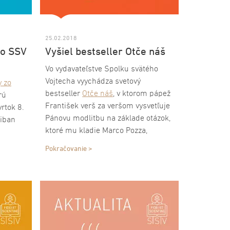
25.02.2018
zo SSV
Vyšiel bestseller Otče náš
Vo vydavateľstve Spolku svätého
Vojtecha vyychádza svetový
y zo
bestseller
Otče náš
, v ktorom pápež
rú
František verš za veršom vysvetľuje
vrtok 8.
Pánovu modlitbu na základe otázok,
riban
ktoré mu kladie Marco Pozza,
katolícky teológ a väzenský kaplán v
úcou
Pokračovanie >
Padove. Kniha vznikla na základe
rozhovorov medzi pápežom
ách
i
Františkom a Marcom Pozzom v
jtecha
.
Dome svätej Marty pre taliansku
televíziu TV2000.