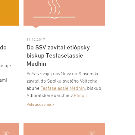
11.12.2017
 do
Do SSV zavítal etiópsky
biskup Tesfaselassie
Medhin
lasuje
Počas svojej návštevy na Slovensku
hami
zavítal do Spolku svätého Vojtecha
abune
Tesfaselassie Medhin
, biskup
Adigratskej eparchie v
Etiópii
.
„Cením si prácu, ktorú robí vaše
Pokračovanie >
vydavateľstvo pre veriacich na
Slovensku a obdivujem, akú úlohu
zohral Spolok svätého Vojtecha v
dejinách slovenského národa,"