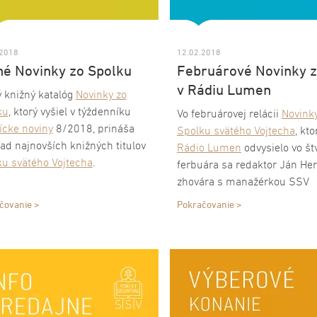
.2018
12.02.2018
né Novinky zo Spolku
Februárové Novinky 
v Rádiu Lumen
 knižný katalóg
Novinky zo
ku
, ktorý vyšiel v týždenníku
Vo februárovej relácii
Novink
ícke noviny
8/2018, prináša
Spolku svätého Vojtecha
, kto
ad najnovších knižných titulov
Rádio Lumen
odvysielo vo št
ku svätého Vojtecha
.
ferbuára sa redaktor Ján He
zhovára s manažérkou SSV
Martinou Grochálovou a ved
čovanie >
Pokračovanie >
členského oddelenia janou
Krupovou o
knižných novink
aktivitách
Spolku svätého Vo