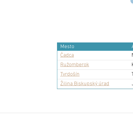
Mesto
Čadca
Ružomberok
Tvrdošín
Žilina Biskupský úrad