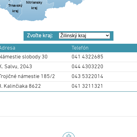
Nitriansky
Trnavský
kraj
kraj
Zvoľte kraj:
Adresa
Telefón
Námestie slobody 30
041 4322685
K. Salvu, 2043
044 4303220
Trojičné námestie 185/2
043 5322014
J. Kalinčiaka 8622
041 3211321