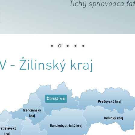
 - Žilinský kraj
Žilinský kraj
Prešovský kraj
Trenčiansky
kraj
Košický kraj
Banskobystrický kraj
ratislavský
kraj