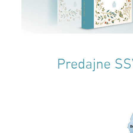
Predajne SSV
B