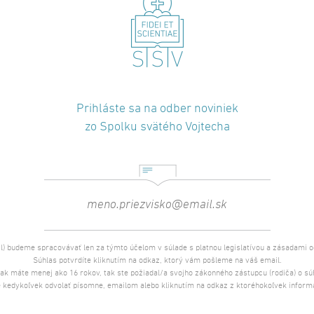
Prihláste sa na odber noviniek
zo Spolku svätého Vojtecha
l) budeme spracovávať len za týmto účelom v súlade s platnou legislatívou a zásadami 
Súhlas potvrdíte kliknutím na odkaz, ktorý vám pošleme na váš email.
 ak máte menej ako 16 rokov, tak ste požiadal/a svojho zákonného zástupcu (rodiča) o s
 kedykoľvek odvolať písomne, emailom alebo kliknutím na odkaz z ktoréhokoľvek inform