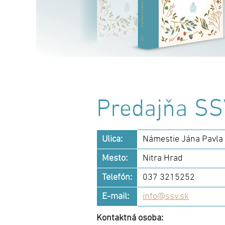
Predajňa SSV
Ulica:
Námestie Jána Pavla I
Mesto:
Nitra Hrad
Telefón:
037 3215252
E-mail:
info@ssv.sk
Kontaktná osoba: