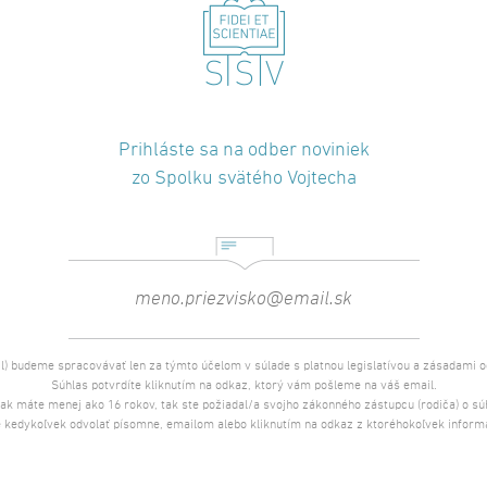
Prihláste sa na odber noviniek
zo Spolku svätého Vojtecha
l) budeme spracovávať len za týmto účelom v súlade s platnou legislatívou a zásadami 
Súhlas potvrdíte kliknutím na odkaz, ktorý vám pošleme na váš email.
 ak máte menej ako 16 rokov, tak ste požiadal/a svojho zákonného zástupcu (rodiča) o s
 kedykoľvek odvolať písomne, emailom alebo kliknutím na odkaz z ktoréhokoľvek inform