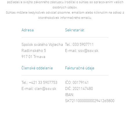
požiadal/a svojho zákonného zástupcu (rodiča) o súhlas so spracovaním vašich
osobných údajov.
Súhlas môžete kedykoľvek odvolať písomne, emailom alebo kliknutím na odkaz z
ktoréhokoľvek informačného emailu.
Adresa
Sekretariát
Spolok svätého Vojtecha
Tel.: 033 5907711
Radlinského 5
E-mail:
ssv@ssv.sk
917 01 Trnava
Členské oddelenie
Fakturačné údaje
Tel.: +421 33 5907753
IČO: 00179141
E-mail:
clen@ssv.sk
DIČ: 2021147480
IBAN:
SK7211000000002941265800