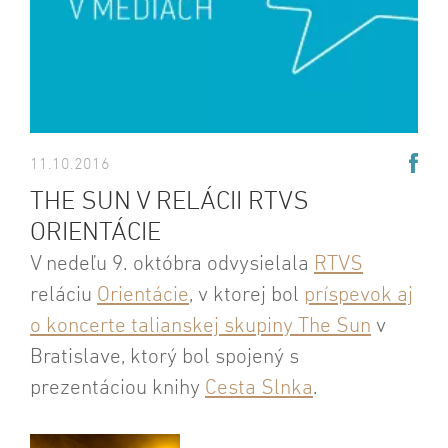
11.10.2016
THE SUN V RELÁCII RTVS
ORIENTÁCIE
V nedeľu 9. októbra odvysielala
RTVS
reláciu
Orientácie
, v ktorej bol
príspevok aj
o koncerte talianskej skupiny The Sun
v
Bratislave, ktorý bol spojený s
prezentáciou knihy
Cesta Slnka
.