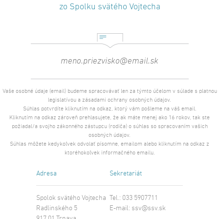
zo Spolku svätého Vojtecha
Vaše osobné údaje (email) budeme spracovávať len za týmto účelom v súlade s platnou
legislatívou a zásadami ochrany osobných údajov.
Súhlas potvrdíte kliknutím na odkaz, ktorý vám pošleme na váš email.
Kliknutím na odkaz zároveň prehlasujete, že ak máte menej ako 16 rokov, tak ste
požiadal/a svojho zákonného zástupcu (rodiča) o súhlas so spracovaním vašich
osobných údajov.
Súhlas môžete kedykoľvek odvolať písomne, emailom alebo kliknutím na odkaz z
ktoréhokoľvek informačného emailu.
Adresa
Sekretariát
Spolok svätého Vojtecha
Tel.: 033 5907711
Radlinského 5
E-mail:
ssv@ssv.sk
917 01 Trnava