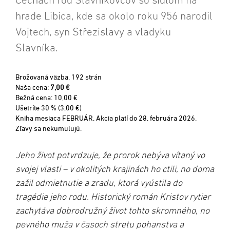
Čechách rod Slavníkovcov so sídlom na
hrade Libica, kde sa okolo roku 956 narodil
Vojtech, syn Střezislavy a vladyku
Slavníka.
Brožovaná väzba, 192 strán
Naša cena:
7,00 €
Bežná cena: 10,00 €
Ušetríte 30 % (3,00 €)
Kniha mesiaca FEBRUÁR. Akcia platí do 28. februára 2026.
Zľavy sa nekumulujú.
Jeho život potvrdzuje, že prorok nebýva vítaný vo
svojej vlasti – v okolitých krajinách ho ctili, no doma
zažil odmietnutie a zradu, ktorá vyústila do
tragédie jeho rodu. Historický román Kristov rytier
zachytáva dobrodružný život tohto skromného, no
pevného muža v časoch stretu pohanstva a