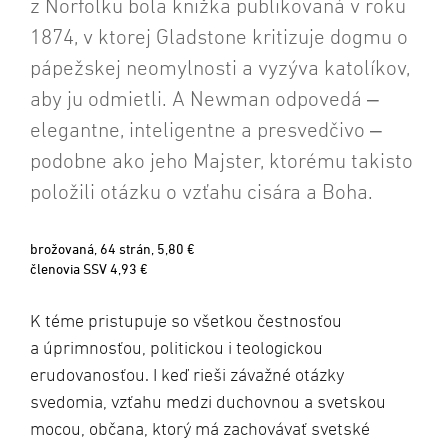
z Norfolku bola knižka publikovaná v roku
1874, v ktorej Gladstone kritizuje dogmu o
pápežskej neomylnosti a vyzýva katolíkov,
aby ju odmietli. A Newman odpovedá ‒
elegantne, inteligentne a presvedčivo ‒
podobne ako jeho Majster, ktorému takisto
položili otázku o vzťahu cisára a Boha.
brožovaná, 64 strán, 5,80 €
členovia SSV 4,93 €
K téme pristupuje so všetkou čestnosťou
a úprimnosťou, politickou i teologickou
erudovanosťou. I keď rieši závažné otázky
svedomia, vzťahu medzi duchovnou a svetskou
mocou, občana, ktorý má zachovávať svetské