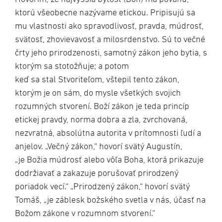
ktorú všeobecne nazývame etickou. Pripisujú sa
mu vlastnosti ako spravodlivosť, pravda, múdrosť,
svätosť, zhovievavosť a milosrdenstvo. Sú to večné
črty jeho prirodzenosti, samotný zákon jeho bytia, s
ktorým sa stotožňuje; a potom
keď sa stal Stvoriteľom, vštepil tento zákon,
ktorým je on sám, do mysle všetkých svojich
rozumných stvorení. Boží zákon je teda princíp
etickej pravdy, norma dobra a zla, zvrchovaná,
nezvratná, absolútna autorita v prítomnosti ľudí a
anjelov. „Večný zákon,“ hovorí svätý Augustín,
„je Božia múdrosť alebo vôľa Boha, ktorá prikazuje
dodržiavať a zakazuje porušovať prirodzený
poriadok vecí.“ „Prirodzený zákon,“ hovorí svätý
Tomáš, „je záblesk božského svetla v nás, účasť na
Božom zákone v rozumnom stvorení.“