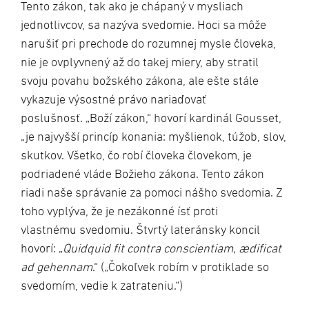
Tento zákon, tak ako je chápaný v mysliach
jednotlivcov, sa nazýva svedomie. Hoci sa môže
narušiť pri prechode do rozumnej mysle človeka,
nie je ovplyvnený až do takej miery, aby stratil
svoju povahu božského zákona, ale ešte stále
vykazuje výsostné právo nariaďovať
poslušnosť. „Boží zákon,“ hovorí kardinál Gousset,
„je najvyšší princíp konania: myšlienok, túžob, slov,
skutkov. Všetko, čo robí človeka človekom, je
podriadené vláde Božieho zákona. Tento zákon
riadi naše správanie za pomoci nášho svedomia. Z
toho vyplýva, že je nezákonné ísť proti
vlastnému svedomiu. Štvrtý lateránsky koncil
hovorí: „
Quidquid fit contra conscientiam, ædificat
ad gehennam
.“ („Čokoľvek robím v protiklade so
svedomím, vedie k zatrateniu.“)