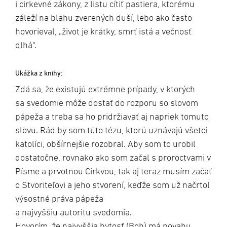
i cirkevné zákony, z listu cítiť pastiera, ktorému
záleží na blahu zverených duší, lebo ako často
hovorieval, „život je krátky, smrť istá a večnosť
dlhá“.
Ukážka z knihy:
Zdá sa, že existujú extrémne prípady, v ktorých
sa svedomie môže dostať do rozporu so slovom
pápeža a treba sa ho pridržiavať aj napriek tomuto
slovu. Rád by som túto tézu, ktorú uznávajú všetci
katolíci, obšírnejšie rozobral. Aby som to urobil
dostatočne, rovnako ako som začal s proroctvami v
Písme a prvotnou Cirkvou, tak aj teraz musím začať
o Stvoriteľovi a jeho stvorení, keďže som už načrtol
výsostné práva pápeža
a najvyššiu autoritu svedomia.
Hovorím, že najvyššia bytosť (Boh) má povahu,