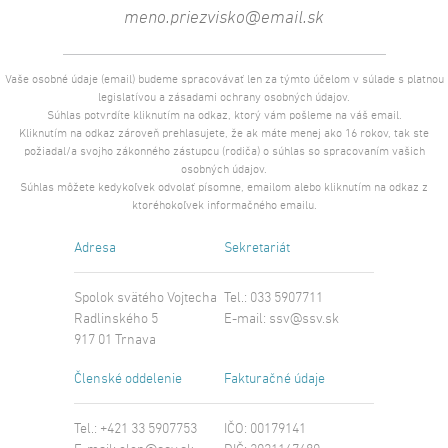
Vaše osobné údaje (email) budeme spracovávať len za týmto účelom v súlade s platnou
legislatívou a zásadami ochrany osobných údajov.
Súhlas potvrdíte kliknutím na odkaz, ktorý vám pošleme na váš email.
Kliknutím na odkaz zároveň prehlasujete, že ak máte menej ako 16 rokov, tak ste
požiadal/a svojho zákonného zástupcu (rodiča) o súhlas so spracovaním vašich
osobných údajov.
Súhlas môžete kedykoľvek odvolať písomne, emailom alebo kliknutím na odkaz z
ktoréhokoľvek informačného emailu.
Adresa
Sekretariát
Spolok svätého Vojtecha
Tel.: 033 5907711
Radlinského 5
E-mail:
ssv@ssv.sk
917 01 Trnava
Členské oddelenie
Fakturačné údaje
Tel.: +421 33 5907753
IČO: 00179141