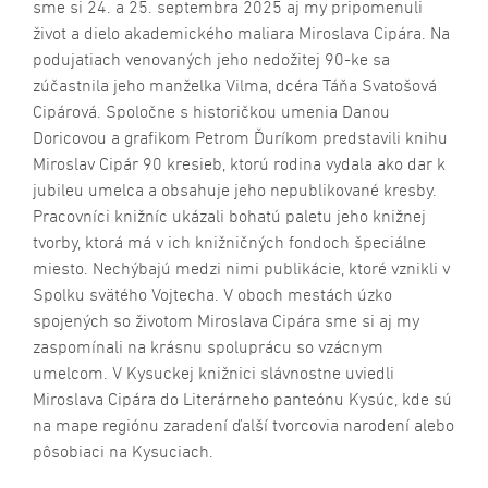
sme si 24. a 25. septembra 2025 aj my pripomenuli
život a dielo akademického maliara Miroslava Cipára. Na
podujatiach venovaných jeho nedožitej 90-ke sa
zúčastnila jeho manželka Vilma, dcéra Táňa Svatošová
Cipárová. Spoločne s historičkou umenia Danou
Doricovou a grafikom Petrom Ďuríkom predstavili knihu
Miroslav Cipár 90 kresieb, ktorú rodina vydala ako dar k
jubileu umelca a obsahuje jeho nepublikované kresby.
Pracovníci knižníc ukázali bohatú paletu jeho knižnej
tvorby, ktorá má v ich knižničných fondoch špeciálne
miesto. Nechýbajú medzi nimi publikácie, ktoré vznikli v
Spolku svätého Vojtecha. V oboch mestách úzko
spojených so životom Miroslava Cipára sme si aj my
zaspomínali na krásnu spoluprácu so vzácnym
umelcom. V Kysuckej knižnici slávnostne uviedli
Miroslava Cipára do Literárneho panteónu Kysúc, kde sú
na mape regiónu zaradení ďalší tvorcovia narodení alebo
pôsobiaci na Kysuciach.