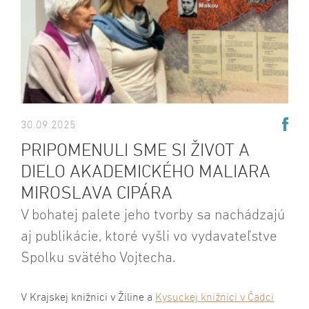
30.09.2025
PRIPOMENULI SME SI ŽIVOT A
DIELO AKADEMICKÉHO MALIARA
MIROSLAVA CIPÁRA
V bohatej palete jeho tvorby sa nachádzajú
aj publikácie, ktoré vyšli vo vydavateľstve
Spolku svätého Vojtecha.
V Krajskej knižnici v Žiline a
Kysuckej knižnici v Čadci