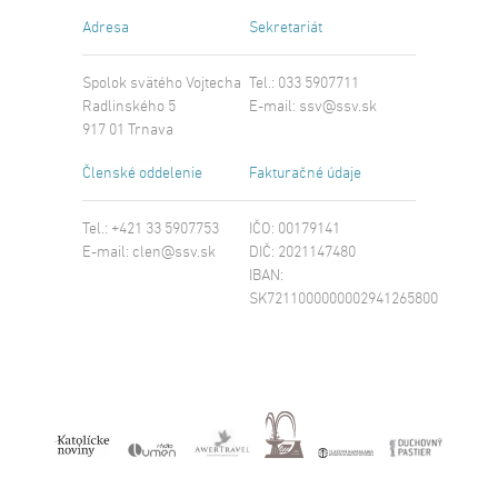
Adresa
Sekretariát
Spolok svätého Vojtecha
Tel.: 033 5907711
Radlinského 5
E-mail:
ssv@ssv.sk
917 01 Trnava
Členské oddelenie
Fakturačné údaje
Tel.: +421 33 5907753
IČO: 00179141
E-mail:
clen@ssv.sk
DIČ: 2021147480
IBAN:
SK7211000000002941265800